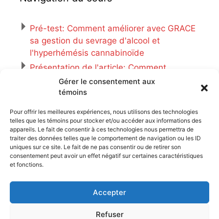
Pré-test: Comment améliorer avec GRACE
sa gestion du sevrage d'alcool et
l'hyperhémésis cannabinoïde
Présentation de l'article: Comment
améliorer avec GRACE sa gestion du
Gérer le consentement aux
sevrage d'alcool et l'hyperhémésis
témoins
cannabinoïde
Pour offrir les meilleures expériences, nous utilisons des technologies
Post-test: Comment améliorer avec GRACE
telles que les témoins pour stocker et/ou accéder aux informations des
sa gestion du sevrage d’alcool et
appareils. Le fait de consentir à ces technologies nous permettra de
traiter des données telles que le comportement de navigation ou les ID
l’hyperhémésis cannabinoïde
uniques sur ce site. Le fait de ne pas consentir ou de retirer son
Activité réflective – Comment améliorer
consentement peut avoir un effet négatif sur certaines caractéristiques
et fonctions.
avec GRACE sa gestion du sevrage d’alcool
et l’hyperhémésis cannabinoïde
Accepter
Refuser